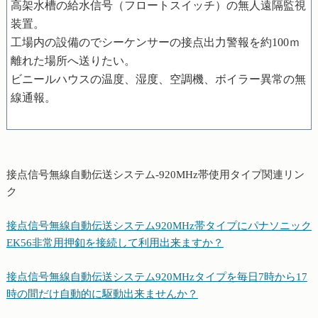
高架水槽の給水信号（フロートスイッチ）の無人遠隔監視
装置。
工場内の設備のでシーケンサーの接点出力警報を約100ｍ
離れた場所へ送りたい。
ビニールハウスの温度、湿度、空調機、ボイラー異常の無
線通報。
接点信号無線自動伝送システム-920MHz帯使用タイプ関連リン
ク
接点信号無線自動伝送システム920MHz帯タイプにパナソニック
EK56非常用押釦を接続して利用出来ますか？
接点信号無線自動伝送システム920MHzタイプを毎日7時から17
時の間だけ自動的に駆動出来ませんか？