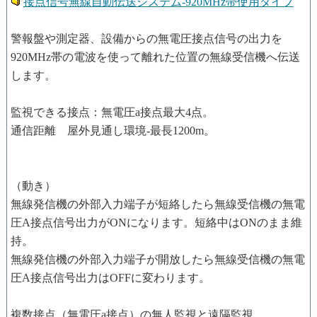
接点信号無線自動伝送システム-920MHz帯使用タイプ
警報盤や測定器、設備からの無電圧接点信号の出力を
920MHz帯の電波を使って離れた位置の無線受信機へ伝送
します。
監視できる接点：無電圧a接点最大4点。
通信距離 屋外見通し環境-最長1200m。
（動き）
無線発信機の外部入力端子が短絡したら無線受信機の無電
圧A接点信号出力がONになります。短絡中はONのまま維
持。
無線発信機の外部入力端子が開放したら無線受信機の無電
圧A接点信号出力はOFFに変わります。
複数接点（無電圧a接点）の無人監視と遠隔監視。