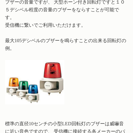
ブザーの音量ですが、 大型ホーン付き回転灯ですと１０
５デシベル程度の音量のブザーをならすことが可能で
す。
受信機に繋いでご利用いただけます。
最大105デシベルのブザーを鳴らすことの出来る回転灯の
例。
標準の直径10センチの小型LED回転灯のブザーは威嚇音
に近い音色ですので、 受信機に接続する各メーカーのパ